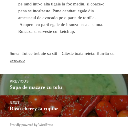
pe rand intr-o alta tigaie la foc mediu, si coace-o
pana se incalzeste. Pune cantitati egale din
amestecul de avocado pe o parte de tortilla.
Acopera cu parti egale de branza uscata si oua.
Ruleaza si serveste cu ketchup.
Sursa:
Tot ce trebuie sa stii
– Citeste toata reteta:
Burrito cu
avocado
Post
PREVIOUS
navigation
Supa de mazare cu tofu
Previous
post:
NEXT
Rosii cherry la cuptor
Next
post:
Proudly powered by WordPress